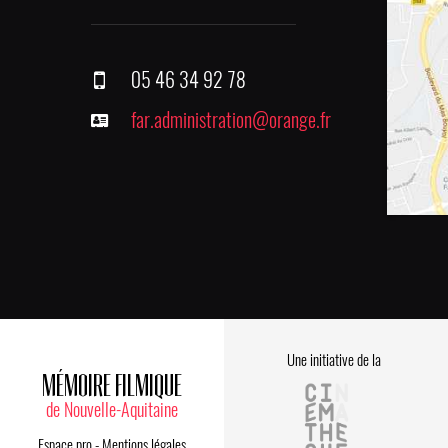
05 46 34 92 78
far.administration@orange.fr
Une initiative de la
MÉMOIRE FILMIQUE
de Nouvelle-Aquitaine
Espace pro
-
Mentions légales