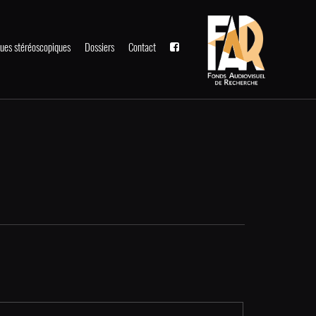
ues stéréoscopiques
Dossiers
Contact