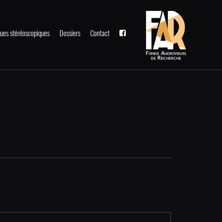
ues stéréoscopiques
Dossiers
Contact