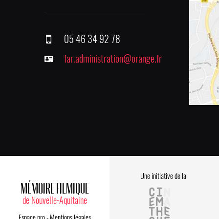
05 46 34 92 78
far.administration@orange.fr
Une initiative de la
MÉMOIRE FILMIQUE
de Nouvelle-Aquitaine
Espace pro
-
Mentions légales