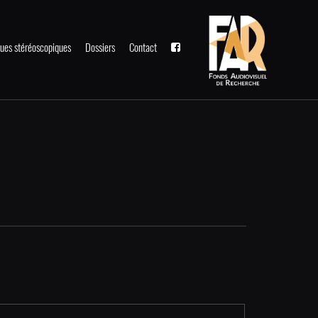
ues stéréoscopiques
Dossiers
Contact