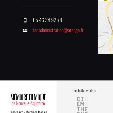
05 46 34 92 78
far.administration@orange.fr
Une initiative de la
MÉMOIRE FILMIQUE
de Nouvelle-Aquitaine
Espace pro
-
Mentions légales