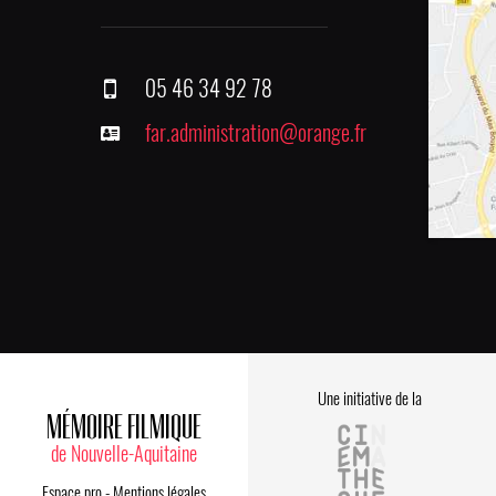
05 46 34 92 78
far.administration@orange.fr
Une initiative de la
MÉMOIRE FILMIQUE
de Nouvelle-Aquitaine
Espace pro
-
Mentions légales