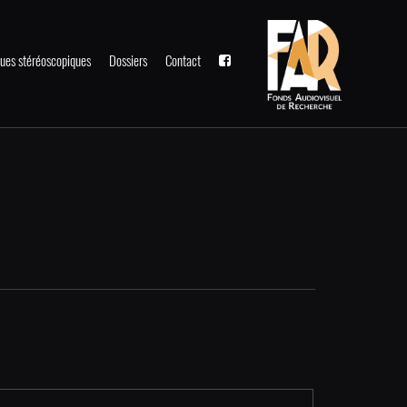
ues stéréoscopiques
Dossiers
Contact